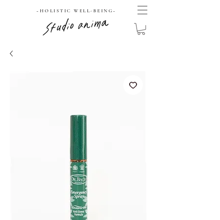
​~HOLISTIC WELL-BEING~